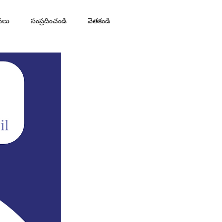
నలు
సంప్రదించండి
వెతకండి