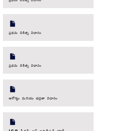
ప్రథమ చికిత్స విధానం
ప్రథమ చికిత్స విధానం
ఆరోగ్యం మరియు భద్రతా విధానం
ICO ఫ్రీడమ్ ఆఫ్ ఇన్ఫర్మేషన్ యాక్ట్