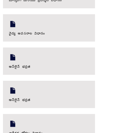
వైద్య అవసరాల విధానం
ఆన్‌లైన్ భద్రత
ఆన్‌లైన్ భద్రత
శారీరక జోక్యం విధానం