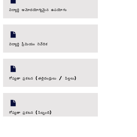
విద్యార్థి ఆమోదయోగ్యమైన ఉపయోగం
విద్యార్థి ప్రీమియం నివేదిక
గోప్యతా ప్రకటన (తల్లిదండ్రులు / పిల్లలు)
గోప్యతా ప్రకటన (సిబ్బంది)