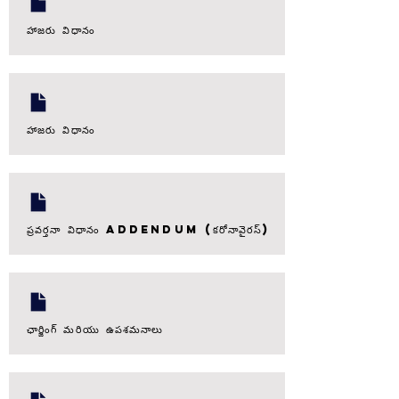
హాజరు విధానం
హాజరు విధానం
ప్రవర్తనా విధానం ADDENDUM (కరోనావైరస్)
ఛార్జింగ్ మరియు ఉపశమనాలు