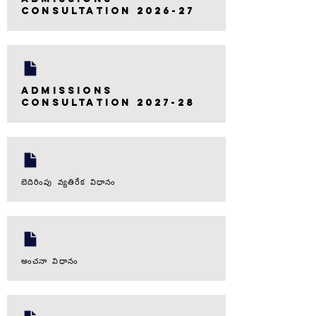
consultation 2026-27
admissions
consultation 2027-28
బెదిరింపు వ్యతిరేక విధానం
అంచనా విధానం