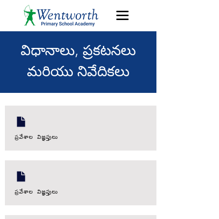
విధానాలు, ప్రకటనలు
మరియు నివేదికలు
ప్రవేశాల విజ్ఞప్తులు
ప్రవేశాల విజ్ఞప్తులు