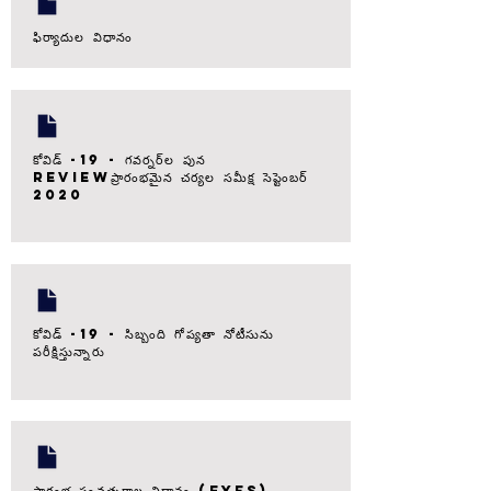
ఫిర్యాదుల విధానం
కోవిడ్ -19 - గవర్నర్‌ల పున
Reviewప్రారంభమైన చర్యల సమీక్ష సెప్టెంబర్
2020
కోవిడ్ -19 - సిబ్బంది గోప్యతా నోటీసును
పరీక్షిస్తున్నారు
ప్రారంభ సంవత్సరాల విధానం (EYFS)