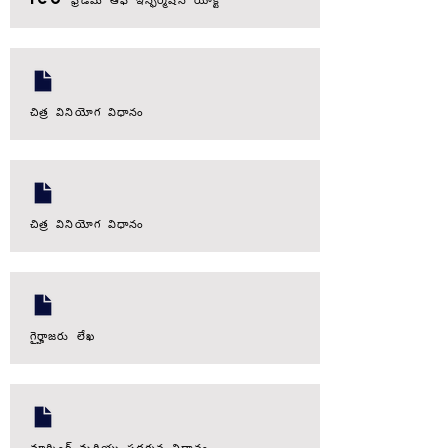
చిత్ర వినియోగ విధానం
చిత్ర వినియోగ విధానం
గైర్హాజరు లేఖ
మార్కింగ్ మరియు ప్రదర్శన విధానం