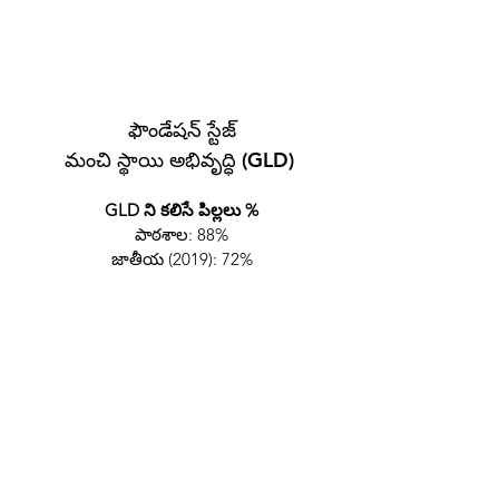
ఫౌండేషన్ స్టేజ్ కోసం పాఠశాల యొక్క
ఇటీవలి ఫలితాలు (రిసెప్షన్ సంవత్సరం
ముగింపు).
ఫౌండేషన్ స్టేజ్
మంచి స్థాయి అభివృద్ధి (GLD)
GLD ని కలిసే పిల్లలు %
పాఠశాల: 88%
జాతీయ (2019): 72%