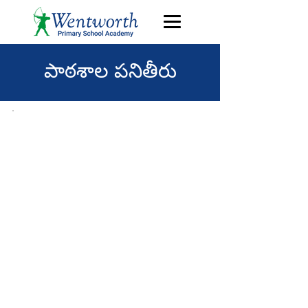
పాఠశాల పనితీరు
OFSTED
పాఠశాల యొక్క ఇటీవలి తనిఖీ
నవంబర్ 2017 లో జరిగింది.
పాఠశాల "బాగుంది" అని
నిర్ధారించబడింది అన్ని
ప్రాంతాల్లో. ఈ తనిఖీ నివేదికను
చదవడానికి క్లిక్ చేయండి.