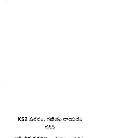
పాఠశాల పోలిక
ప్రభుత్వ పాఠశాల పోలిక సైట్‌లో
పాఠశాలను పోల్చడానికి క్లిక్
చేయండి.
చట్టబద్ధమైన అంచనా
2019-20
KS2 పఠనం, గణితం రాయడం
కలిపి