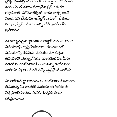
ధైర్యం ప్రకాశిస్తుంది మరియు మార్చి 2020 నుండి
మనం ఎంత దూరం వచ్చామో ప్రతి ఒక్కరూ
గర్వపడాలి. హోమ్-లెర్నింగ్, జూమ్ కాల్స్, ఇంటి
నుండి పని చేయడం, ఆన్‌లైన్ షాపింగ్, 'చేతులు,
ముఖం, స్పేస్'-మేము అన్నింటినీ గారడీ చేసి
బ్రతికాము!
ఈ అద్భుతమైన జ్ఞాపకాలు లాక్డౌన్ గురించి మంచి
విషయాలపై దృష్టి పెడతాయి. కుటుంబంతో
సమయాన్ని గడపడం మరియు మా చుట్టూ
ఉన్నదంతా మెచ్చుకోవడం మందగించడం, మీరు
మాతో పంచుకోవడానికి ఎంచుకున్న ఆలోచనలు
మరియు చిత్రాల నుండి వచ్చే స్పష్టమైన సందేశం.
మీ లాక్‌డౌన్ జ్ఞాపకాలను పంచుకోవడానికి సమయం
తీసుకున్న మీ అందరికీ మరియు ఈ సేకరణను
నిర్వహించినందుకు మిసెస్ టర్నర్‌కి కూడా
ధన్యవాదాలు.