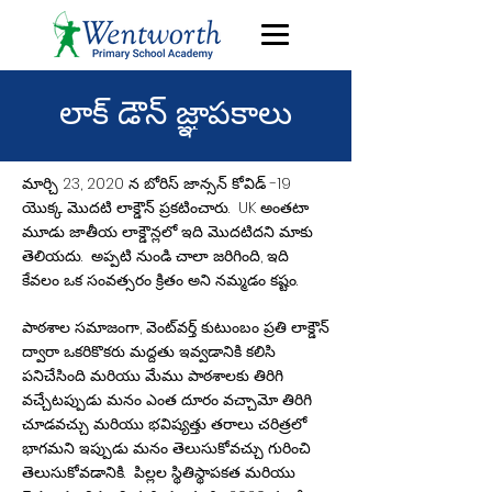
లాక్ డౌన్ జ్ఞాపకాలు
మార్చి 23, 2020 న బోరిస్ జాన్సన్ కోవిడ్ -19
యొక్క మొదటి లాక్డౌన్ ప్రకటించారు. UK అంతటా
మూడు జాతీయ లాక్డౌన్లలో ఇది మొదటిదని మాకు
తెలియదు. అప్పటి నుండి చాలా జరిగింది, ఇది
కేవలం ఒక సంవత్సరం క్రితం అని నమ్మడం కష్టం.
పాఠశాల సమాజంగా, వెంట్‌వర్త్ కుటుంబం ప్రతి లాక్డౌన్
ద్వారా ఒకరికొకరు మద్దతు ఇవ్వడానికి కలిసి
పనిచేసింది మరియు మేము పాఠశాలకు తిరిగి
వచ్చేటప్పుడు మనం ఎంత దూరం వచ్చామో తిరిగి
చూడవచ్చు మరియు భవిష్యత్తు తరాలు చరిత్రలో
భాగమని ఇప్పుడు మనం తెలుసుకోవచ్చు గురించి
తెలుసుకోవడానికి. పిల్లల స్థితిస్థాపకత మరియు