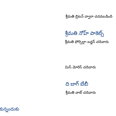
ది గ్రఫ్ఫలో
శ్రీమతి బ్రిటన్ ద్వారా చదవబడింది
శ్రీమతి నోహ్ పాకెట్స్
శ్రీమతి ఫోర్సెల్లా-బర్టన్ చదివారు
చంద్రునిపై
మిస్ మోరిస్ చదివారు
ది బాగ్ బేబీ
శ్రీమతి వాట్ చదివారు
ున్నందుకు
ఆర్నీ యాక్సిడెంటల్ హీరో