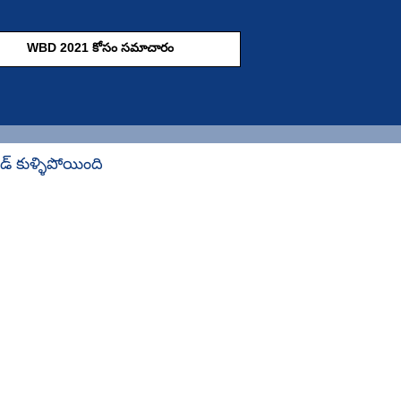
WBD 2021 కోసం సమాచారం
డ్ కుళ్ళిపోయింది
ాజిక్ లాంప్