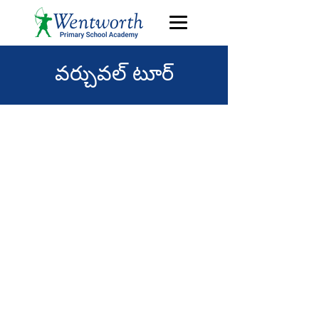
వర్చువల్ టూర్