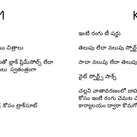
1
ఇంటి రంగు టీ-షర్టు
ఘు చిత్రాలు
తెలుపు లేదా నలుపు స్పోర్ట
 బ్లాక్ ప్లిమ్‌సోల్స్ లేదా
సాదా నలుపు లేదా తెలుపు శ
ులు
స్వతంత్రంగా
వైట్ స్పోర్ట్స్ సాక్స్
చల్లని వాతావరణంలో బాహ్య
కోసం ఇంటి రంగు చెమట చ
ోసం ట్రాక్‌సూట్
కార్యాలయం ద్వారా కొను