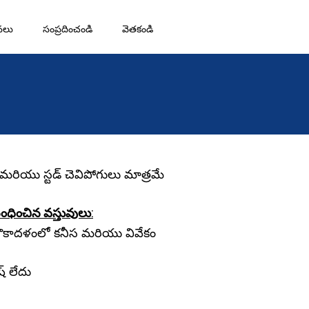
నలు
సంప్రదించండి
వెతకండి
రియు స్టడ్ చెవిపోగులు మాత్రమే
బంధించిన వస్తువులు:
నౌకాదళంలో కనీస మరియు వివేకం
ష్ లేదు