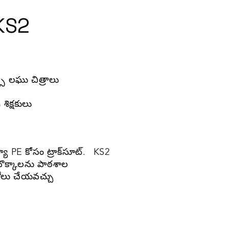
KS2
్స్ లఘు చిత్రాలు
ిక్షకులు
 PE కోసం ట్రాక్‌సూట్.
KS2
ొక్కాలను పాఠశాల
గోలు చేయవచ్చు