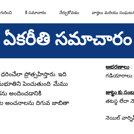
గురించి
కీ సమాచారం
నేర్చుకోవడం
వార్తలు మరియు సంఘట
ఏకరీతి సమాచారం
ఆభరణాలు
:
ంచేలా ప్రోత్సహిస్తారు. ఇది
గడియారాలు మ
నుభూతిని పెంచుతుంది. మేము
జుట్టు కు సం
ను అందించడానికి
తటస్థ లేదా 
ల అంచనాలను దిగువ జాబితా
నెయిల్ వార్ని