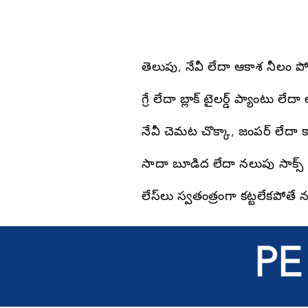
తెలుపు, నేవీ లేదా ఆకాశ నీలం పో
గ్రే లేదా బ్లాక్ టైలర్డ్ ప్యాంటు లేద
నేవీ చెమట చొక్కా, జంపర్ లేదా కార
సాదా బూడిద లేదా నలుపు సాక్స్
లేస్‌లు స్వతంత్రంగా కట్టలేకపోతే న
PE