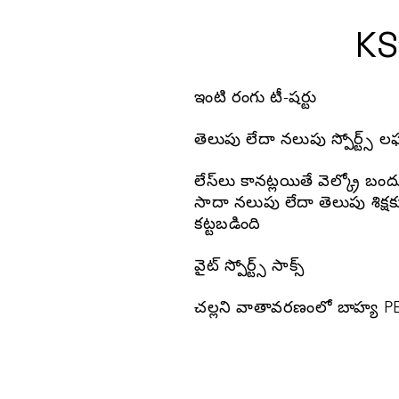
KS
ఇంటి రంగు టీ-షర్టు
తెలుపు లేదా నలుపు స్పోర్ట్స్ ల
లేస్‌లు కానట్లయితే వెల్క్రో బందుతో
సాదా నలుపు లేదా తెలుపు శిక్షక
కట్టబడింది
వైట్ స్పోర్ట్స్ సాక్స్
చల్లని వాతావరణంలో బాహ్య PE క