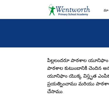
మా 
పిల్లలందరూ పాఠశాల యూనిఫాం ధరి
పాఠశాల కుటుంబానికి చెందిన అ
యూనిఫాం యొక్క విస్తృత ఎంపిక
ప్రయత్నించాము మరియు పాఠశా
చేసాము.