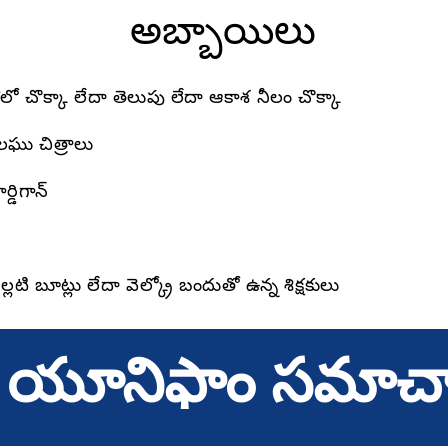
అబ్బాయిలు
లో చొక్కా లేదా తెలుపు లేదా ఆకాశ నీలం చొక్కా
ా లఘు చిత్రాలు
్డిగాన్
ల్లటి బూట్లు లేదా వెల్క్రో బందుతో ఉన్న శిక్షకులు
 యూనిఫాం సమాచ