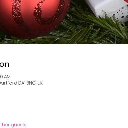
ion
:30 AM
artford DA1 3NG, UK
 other guests