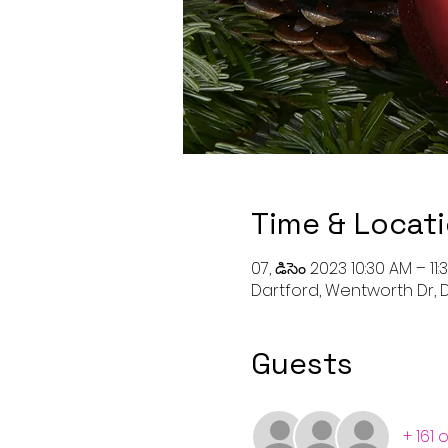
Time & Locat
07, డిసెం 2023 10:30 AM – 11
Dartford, Wentworth Dr, D
Guests
+ 161