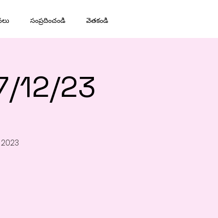
నలు
సంప్రదించండి
వెతకండి
7/12/23
 2023