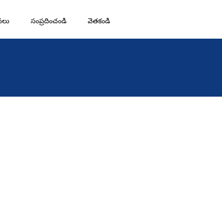
నలు
సంప్రదించండి
వెతకండి