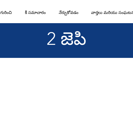
గురించి
కీ సమాచారం
నేర్చుకోవడం
వార్తలు మరియు సంఘట
2 జెపి